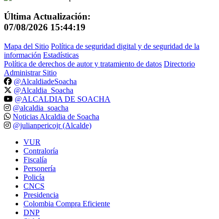
Última Actualización:
07/08/2026 15:44:19
Mapa del Sitio
Política de seguridad digital y de seguridad de la
información
Estadísticas
Política de derechos de autor y tratamiento de datos
Directorio
Administrar Sitio
@AlcaldiadeSoacha
@Alcaldia_Soacha
@ALCALDIA DE SOACHA
@alcaldia_soacha
Noticias Alcaldia de Soacha
@julianpericojr (Alcalde)
VUR
Contraloría
Fiscalía
Personería
Policía
CNCS
Presidencia
Colombia Compra Eficiente
DNP