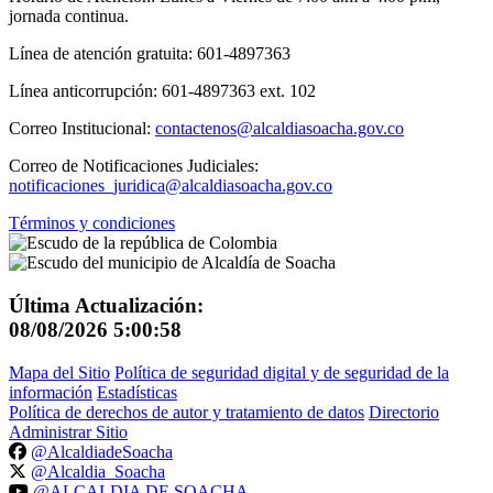
jornada continua.
Línea de atención gratuita: 601-4897363
Línea anticorrupción: 601-4897363 ext. 102
Correo Institucional:
contactenos@alcaldiasoacha.gov.co
Correo de Notificaciones Judiciales:
notificaciones_juridica@alcaldiasoacha.gov.co
Términos y condiciones
Última Actualización:
08/08/2026 5:00:58
Mapa del Sitio
Política de seguridad digital y de seguridad de la
información
Estadísticas
Política de derechos de autor y tratamiento de datos
Directorio
Administrar Sitio
@AlcaldiadeSoacha
@Alcaldia_Soacha
@ALCALDIA DE SOACHA