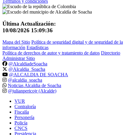
Términos y condiciones
Última Actualización:
10/08/2026 15:09:36
Mapa del Sitio
Política de seguridad digital y de seguridad de la
información
Estadísticas
Política de derechos de autor y tratamiento de datos
Directorio
Administrar Sitio
@AlcaldiadeSoacha
@Alcaldia_Soacha
@ALCALDIA DE SOACHA
@alcaldia_soacha
Noticias Alcaldia de Soacha
@julianpericojr (Alcalde)
VUR
Contraloría
Fiscalía
Personería
Policía
CNCS
Presidencia