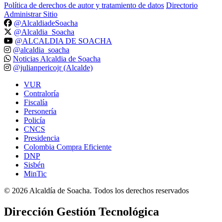
Política de derechos de autor y tratamiento de datos
Directorio
Administrar Sitio
@AlcaldiadeSoacha
@Alcaldia_Soacha
@ALCALDIA DE SOACHA
@alcaldia_soacha
Noticias Alcaldia de Soacha
@julianpericojr (Alcalde)
VUR
Contraloría
Fiscalía
Personería
Policía
CNCS
Presidencia
Colombia Compra Eficiente
DNP
Sisbén
MinTic
©
2026
Alcaldía de Soacha. Todos los derechos reservados
Dirección Gestión Tecnológica