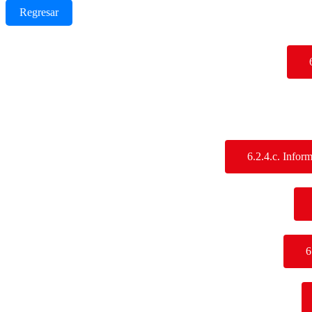
Regresar
6.2.4.c. Inform
6