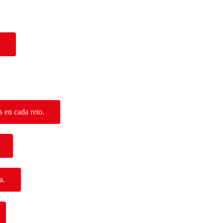
​​​
 en cada reto.​
a.
​​​​