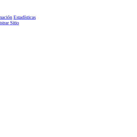
rmación
Estadísticas
trar Sitio