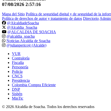
07/08/2026 2:57:16
Mapa del Sitio
Política de seguridad digital y de seguridad de la info
Política de derechos de autor y tratamiento de datos
Directorio
Adminis
@AlcaldiadeSoacha
@Alcaldia_Soacha
@ALCALDIA DE SOACHA
@alcaldia_soacha
Noticias Alcaldia de Soacha
@julianpericojr (Alcalde)
VUR
Contraloría
Fiscalía
Personería
Policía
CNCS
Presidencia
Colombia Compra Eficiente
DNP
Sisbén
MinTic
©
2026
Alcaldía de Soacha. Todos los derechos reservados