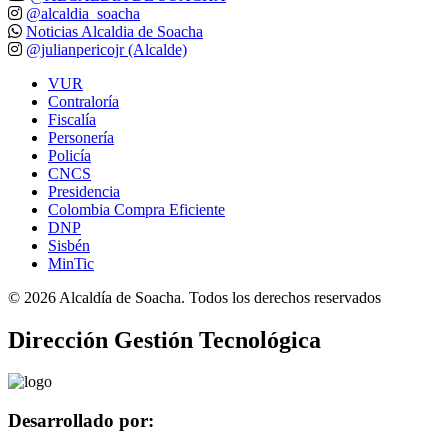
@alcaldia_soacha
Noticias Alcaldia de Soacha
@julianpericojr (Alcalde)
VUR
Contraloría
Fiscalía
Personería
Policía
CNCS
Presidencia
Colombia Compra Eficiente
DNP
Sisbén
MinTic
©
2026
Alcaldía de Soacha. Todos los derechos reservados
Dirección Gestión Tecnológica
Desarrollado por: