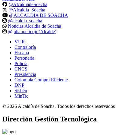
@AlcaldiadeSoacha
@Alcaldia_Soacha
@ALCALDIA DE SOACHA
@alcaldia_soacha
Noticias Alcaldia de Soacha
@julianpericojr (Alcalde)
VUR
Contraloría
Fiscalía
Personería
Policía
CNCS
Presidencia
Colombia Compra Eficiente
DNP
Sisbén
MinTic
©
2026
Alcaldía de Soacha. Todos los derechos reservados
Dirección Gestión Tecnológica