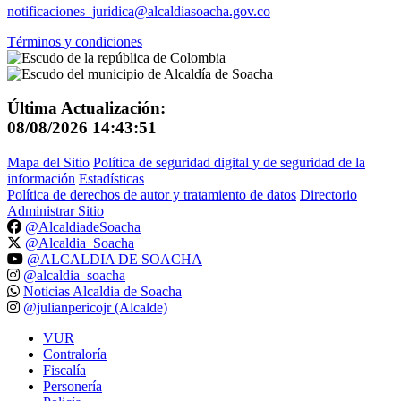
notificaciones_juridica@alcaldiasoacha.gov.co
Términos y condiciones
Última Actualización:
08/08/2026 14:43:51
Mapa del Sitio
Política de seguridad digital y de seguridad de la
información
Estadísticas
Política de derechos de autor y tratamiento de datos
Directorio
Administrar Sitio
@AlcaldiadeSoacha
@Alcaldia_Soacha
@ALCALDIA DE SOACHA
@alcaldia_soacha
Noticias Alcaldia de Soacha
@julianpericojr (Alcalde)
VUR
Contraloría
Fiscalía
Personería