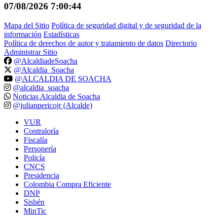
07/08/2026 7:00:44
Mapa del Sitio
Política de seguridad digital y de seguridad de la
información
Estadísticas
Política de derechos de autor y tratamiento de datos
Directorio
Administrar Sitio
@AlcaldiadeSoacha
@Alcaldia_Soacha
@ALCALDIA DE SOACHA
@alcaldia_soacha
Noticias Alcaldia de Soacha
@julianpericojr (Alcalde)
VUR
Contraloría
Fiscalía
Personería
Policía
CNCS
Presidencia
Colombia Compra Eficiente
DNP
Sisbén
MinTic