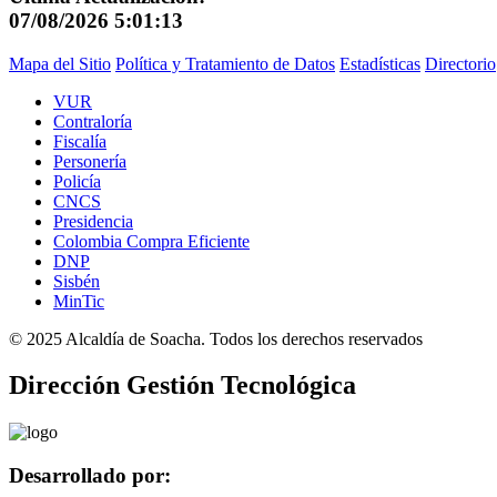
07/08/2026 5:01:13
Mapa del Sitio
Política y Tratamiento de Datos
Estadísticas
Directorio
VUR
Contraloría
Fiscalía
Personería
Policía
CNCS
Presidencia
Colombia Compra Eficiente
DNP
Sisbén
MinTic
©
2025
Alcaldía de Soacha. Todos los derechos reservados
Dirección Gestión Tecnológica
Desarrollado por: