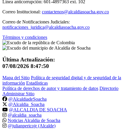
Línea anticorrupción: 601-4897363 ext. 102
Correo Institucional:
contactenos@alcaldiasoacha.gov.co
Correo de Notificaciones Judiciales:
notificaciones_juridica@alcaldiasoacha.gov.co
Términos y condiciones
Última Actualización:
07/08/2026 8:47:50
Mapa del Sitio
Política de seguridad digital y de seguridad de la
información
Estadísticas
Política de derechos de autor y tratamiento de datos
Directorio
Administrar Sitio
@AlcaldiadeSoacha
@Alcaldia_Soacha
@ALCALDIA DE SOACHA
@alcaldia_soacha
Noticias Alcaldia de Soacha
@julianpericojr (Alcalde)