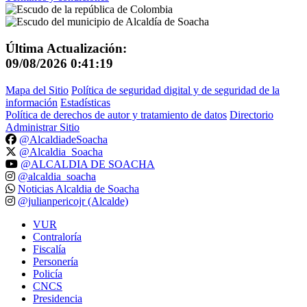
Última Actualización:
09/08/2026 0:41:19
Mapa del Sitio
Política de seguridad digital y de seguridad de la
información
Estadísticas
Política de derechos de autor y tratamiento de datos
Directorio
Administrar Sitio
@AlcaldiadeSoacha
@Alcaldia_Soacha
@ALCALDIA DE SOACHA
@alcaldia_soacha
Noticias Alcaldia de Soacha
@julianpericojr (Alcalde)
VUR
Contraloría
Fiscalía
Personería
Policía
CNCS
Presidencia