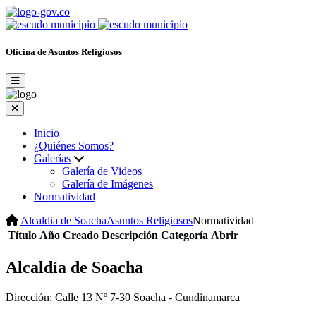
Oficina de Asuntos Religiosos
Inicio
¿Quiénes Somos?
Galerías
Galería de Videos
Galería de Imágenes
Normatividad
Alcaldia de Soacha
Asuntos Religiosos
Normatividad
Título
Año
Creado
Descripción
Categoría
Abrir
Alcaldía de Soacha
Dirección: Calle 13 Nº 7-30 Soacha - Cundinamarca